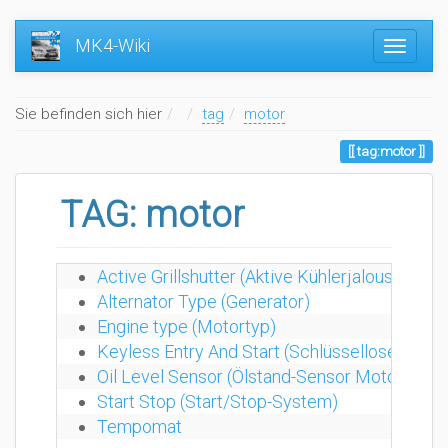
MK4-Wiki
Home
Sie befinden sich hier
tag
motor
tag:motor
TAG: motor
Active Grillshutter (Aktive Kühlerjalousie)
Alternator Type (Generator)
Engine type (Motortyp)
Keyless Entry And Start (Schlüssellose Türöff
Oil Level Sensor (Ölstand-Sensor Motoröl)
Start Stop (Start/Stop-System)
Tempomat