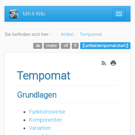
MK4-Wiki
Home
Sie befinden sich hier
Artikel
Tempomat
de
motor
vfl
fl
artikel:tempomat:start
Tempomat
Grundlagen
Funktionsweise
Komponenten
Varianten