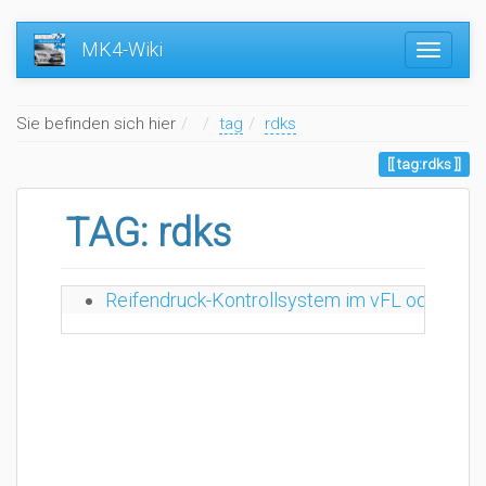
MK4-Wiki
Home
Sie befinden sich hier
tag
rdks
tag:rdks
TAG: rdks
Reifendruck-Kontrollsystem im vFL oder FL 