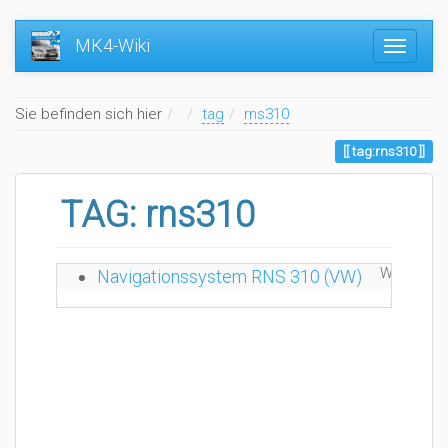
MK4-Wiki
Home
Sie befinden sich hier
tag
rns310
tag:rns310
TAG: rns310
Wed. 20.0
Navigationssystem RNS 310 (VW)