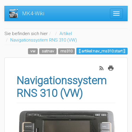
MK4-Wiki
Home
Sie befinden sich hier
Artikel
Navigationssystem RNS 310 (VW)
vw
satnav
rns310
artikel:nav_rns310:start
Navigationssystem
RNS 310 (VW)