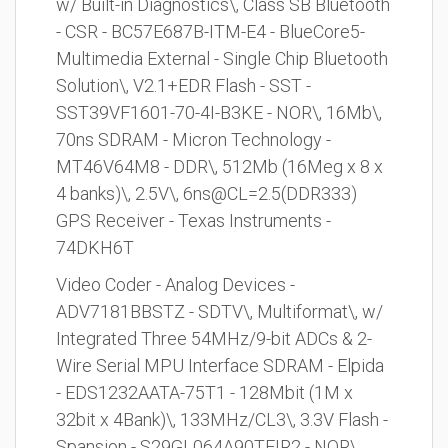
w/ Built-in Diagnostics\, Class SB Bluetooth
- CSR - BC57E687B-ITM-E4 - BlueCore5-
Multimedia External - Single Chip Bluetooth
Solution\, V2.1+EDR Flash - SST -
SST39VF1601-70-4I-B3KE - NOR\, 16Mb\,
70ns SDRAM - Micron Technology -
MT46V64M8 - DDR\, 512Mb (16Meg x 8 x
4 banks)\, 2.5V\, 6ns@CL=2.5(DDR333)
GPS Receiver - Texas Instruments -
74DKH6T
Video Coder - Analog Devices -
ADV7181BBSTZ - SDTV\, Multiformat\, w/
Integrated Three 54MHz/9-bit ADCs & 2-
Wire Serial MPU Interface SDRAM - Elpida
- EDS1232AATA-75T1 - 128Mbit (1M x
32bit x 4Bank)\, 133MHz/CL3\, 3.3V Flash -
Spansion - S29GL064A90TFIR2 - NOR\,