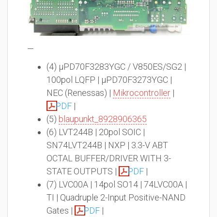
—
(4) µPD70F3283YGC / V850ES/SG2 |
100pol LQFP | µPD70F3273YGC |
NEC (Renessas) |
Mikrocontroller
|
PDF
|
(5)
blaupunkt_8928906365
(6) LVT244B | 20pol SOIC |
SN74LVT244B | NXP | 3.3-V ABT
OCTAL BUFFER/DRIVER WITH 3-
STATE OUTPUTS |
PDF
|
(7) LVC00A | 14pol SO14 | 74LVC00A |
TI | Quadruple 2-Input Positive-NAND
Gates |
PDF
|