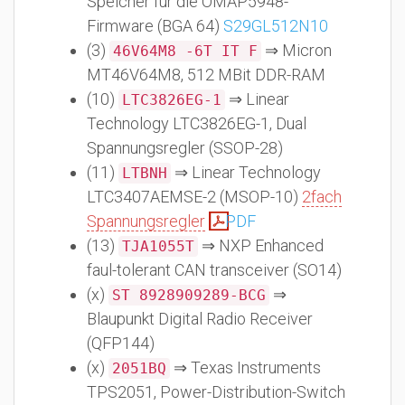
Speicher für die OMAP5948-
Firmware (BGA 64)
S29GL512N10
(3)
⇒ Micron
46V64M8 -6T IT F
MT46V64M8, 512 MBit DDR-RAM
(10)
⇒ Linear
LTC3826EG-1
Technology LTC3826EG-1, Dual
Spannungsregler (SSOP-28)
(11)
⇒ Linear Technology
LTBNH
LTC3407AEMSE-2 (MSOP-10)
2fach
Spannungsregler
PDF
(13)
⇒ NXP Enhanced
TJA1055T
faul-tolerant CAN transceiver (SO14)
(x)
⇒
ST 8928909289-BCG
Blaupunkt Digital Radio Receiver
(QFP144)
(x)
⇒ Texas Instruments
2051BQ
TPS2051, Power-Distribution-Switch