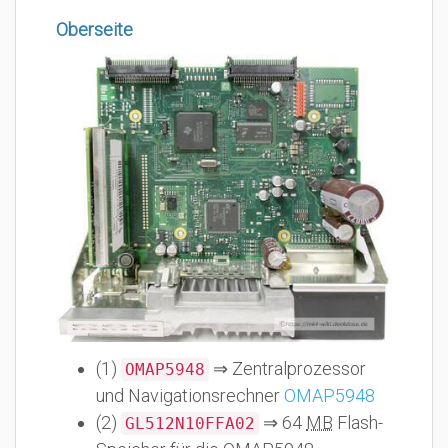
Oberseite
(1)
⇒ Zentralprozessor
OMAP5948
und Navigationsrechner
OMAP5948
(2)
⇒ 64
MB
Flash-
GL512N10FFA02