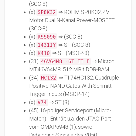
(SOC-8)
(x)
⇒ ROHM SP8K32, 4V
SP8K32
Motor Dual N-Kanal Power-MOSFET
(SOC-8)
(x)
⇒ (SOC-8)
RSS090
(x)
⇒ ST (SOC-8)
1431IY
(x)
⇒ ST (MSOP-8)
K410
(31)
⇒ Micron
46V64M8 -6T IT F
MT46V64M8, 512 MBit DDR-RAM
(34)
⇒ TI 74HC132, Quadruple
HC132
Positive-NAND Gates With Schmitt-
Trigger Inputs (MSOP-14)
(x)
⇒ ST (8)
V74
(45) 16-poliger Serviceport (Micro-
Match) - Enthält u.a. den JTAG-Port
vom OMAP5948 (1), sowie
Debugging-Signale des V850