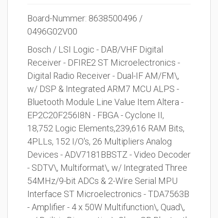
Board-Nummer: 8638500496 /
0496G02V00
Bosch / LSI Logic - DAB/VHF Digital
Receiver - DFIRE2 ST Microelectronics -
Digital Radio Receiver - Dual-IF AM/FM\,
w/ DSP & Integrated ARM7 MCU ALPS -
Bluetooth Module Line Value Item Altera -
EP2C20F256I8N - FBGA - Cyclone II,
18,752 Logic Elements,239,616 RAM Bits,
4PLLs, 152 I/O's, 26 Multipliers Analog
Devices - ADV7181BBSTZ - Video Decoder
- SDTV\, Multiformat\, w/ Integrated Three
54MHz/9-bit ADCs & 2-Wire Serial MPU
Interface ST Microelectronics - TDA7563B
- Amplifier - 4 x 50W Multifunction\, Quad\,