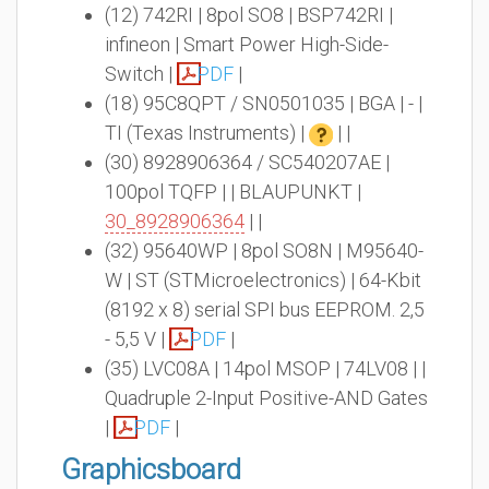
(12) 742RI | 8pol SO8 | BSP742RI |
infineon | Smart Power High-Side-
Switch |
PDF
|
(18) 95C8QPT / SN0501035 | BGA | - |
TI (Texas Instruments) |
| |
(30) 8928906364 / SC540207AE |
100pol TQFP | | BLAUPUNKT |
30_8928906364
| |
(32) 95640WP | 8pol SO8N | M95640-
W | ST (STMicroelectronics) | 64-Kbit
(8192 x 8) serial SPI bus EEPROM. 2,5
- 5,5 V |
PDF
|
(35) LVC08A | 14pol MSOP | 74LV08 | |
Quadruple 2-Input Positive-AND Gates
|
PDF
|
Graphicsboard