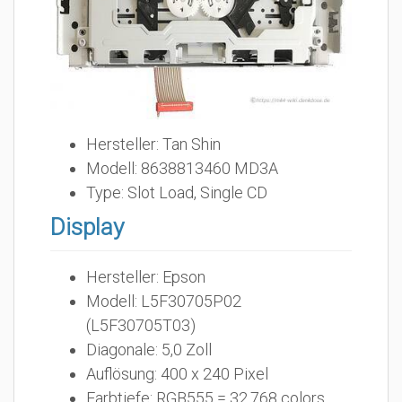
Hersteller: Tan Shin
Modell: 8638813460 MD3A
Type: Slot Load, Single CD
Display
Hersteller: Epson
Modell: L5F30705P02
(L5F30705T03)
Diagonale: 5,0 Zoll
Auflösung: 400 x 240 Pixel
Farbtiefe: RGB555 = 32.768 colors