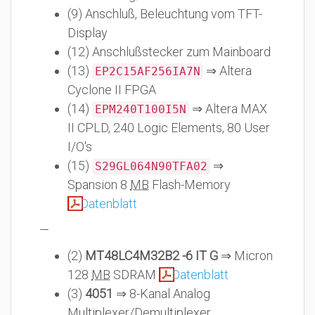
(9) Anschluß, Beleuchtung vom TFT-
Display
(12) Anschlußstecker zum Mainboard
(13)
⇒ Altera
EP2C15AF256IA7N
Cyclone II FPGA
(14)
⇒ Altera MAX
EPM240T100I5N
II CPLD, 240 Logic Elements, 80 User
I/O's
(15)
⇒
S29GL064N90TFA02
Spansion 8
MB
Flash-Memory
Datenblatt
—
(2)
MT48LC4M32B2 -6 IT G
⇒ Micron
128
MB
SDRAM
Datenblatt
(3)
4051
⇒ 8-Kanal Analog
Multiplexer/Demultiplexer