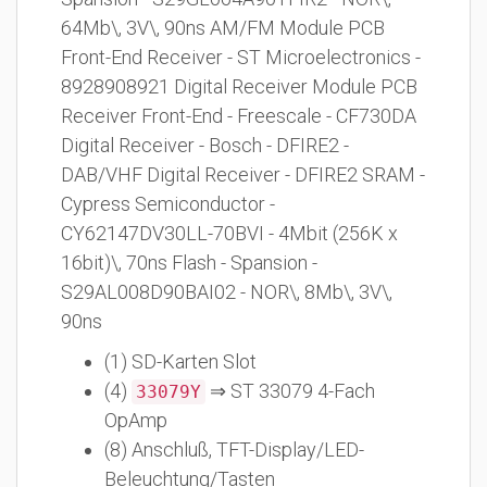
64Mb\, 3V\, 90ns AM/FM Module PCB
Front-End Receiver - ST Microelectronics -
8928908921 Digital Receiver Module PCB
Receiver Front-End - Freescale - CF730DA
Digital Receiver - Bosch - DFIRE2 -
DAB/VHF Digital Receiver - DFIRE2 SRAM -
Cypress Semiconductor -
CY62147DV30LL-70BVI - 4Mbit (256K x
16bit)\, 70ns Flash - Spansion -
S29AL008D90BAI02 - NOR\, 8Mb\, 3V\,
90ns
(1) SD-Karten Slot
(4)
⇒ ST 33079 4-Fach
33079Y
OpAmp
(8) Anschluß, TFT-Display/LED-
Beleuchtung/Tasten