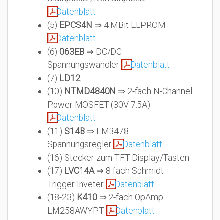
Datenblatt
(5)
EPCS4N
⇒ 4 MBit EEPROM
Datenblatt
(6)
063EB
⇒ DC/DC
Spannungswandler
Datenblatt
(7)
LD12
(10)
NTMD4840N
⇒ 2-fach N-Channel
Power MOSFET (30V 7.5A)
Datenblatt
(11)
S14B
⇒ LM3478
Spannungsregler
Datenblatt
(16) Stecker zum TFT-Display/Tasten
(17)
LVC14A
⇒ 8-fach Schmidt-
Trigger Inveter
Datenblatt
(18-23)
K410
⇒ 2-fach OpAmp
LM258AWYPT
Datenblatt