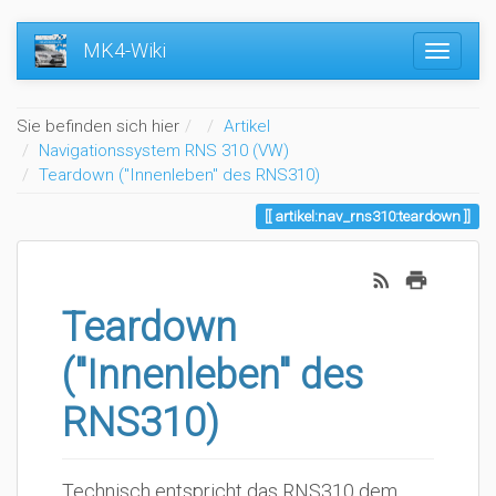
MK4-Wiki
Home
Sie befinden sich hier
Artikel
Navigationssystem RNS 310 (VW)
Teardown ("Innenleben" des RNS310)
artikel:nav_rns310:teardown
Teardown
("Innenleben" des
RNS310)
Technisch entspricht das RNS310 dem