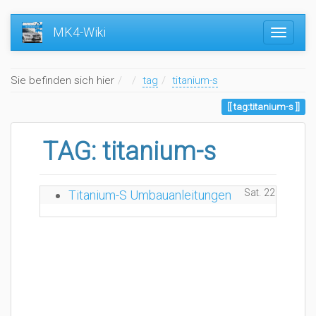
MK4-Wiki
Home
Sie befinden sich hier
tag
titanium-s
tag:titanium-s
TAG: titanium-s
Sat. 22.08.2020
Titanium-S Umbauanleitungen