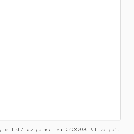
_c5_fl.txt
Zuletzt geändert:
Sat. 07.03.2020 19:11
von
go4it