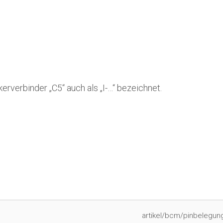
erverbinder „C5“ auch als „I-…“ bezeichnet.
artikel/bcm/pinbelegung