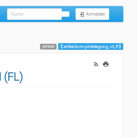
Anmelden
pinout
artikel:bcm:pinbelegung_c5_fl
 (FL)