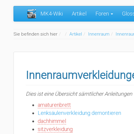
MK4-Wiki
Artikel
Foren
Glos
Home
Sie befinden sich hier
Artikel
Innenraum
Innenrau
Innenraumverkleidung
Dies ist eine Übersicht sämtlicher Anleitung
amaturenbrett
Lenksäulenverkleidung demontieren
dachhimmel
sitzverkleidung