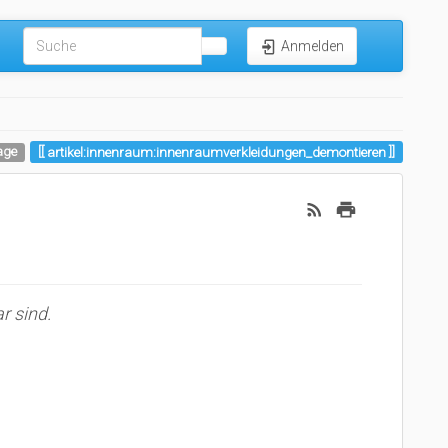
Anmelden
age
artikel:innenraum:innenraumverkleidungen_demontieren
r sind.