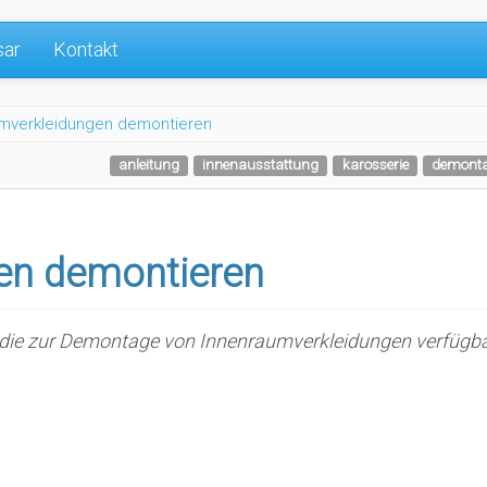
sar
Kontakt
mverkleidungen demontieren
anleitung
innenausstattung
karosserie
demont
en demontieren
en die zur Demontage von Innenraumverkleidungen verfügba