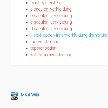
einstiegsleisten
a-saeulen_verkleidung
b-saeulen_verkleidung
c-saeulen_verkleidung
d-saeulen_verkleidung
Heckklappen-Innenverkleidung demontiere
tuerverkleidung
teppichboden
kofferraumverklediung
MK4-Wiki