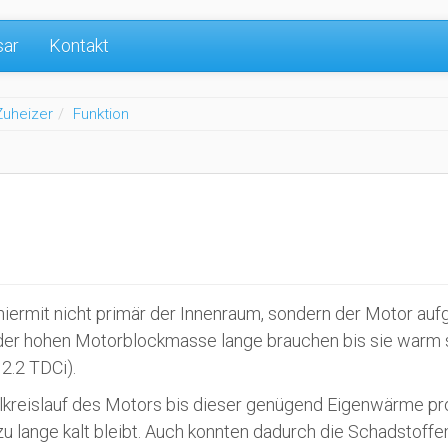
sar
Kontakt
Zuheizer
Funktion
 hiermit nicht primär der Innenraum, sondern der Motor au
d der hohen Motorblockmasse lange brauchen bis sie warm
2.2 TDCi).
kreislauf des Motors bis dieser genügend Eigenwärme pr
u lange kalt bleibt. Auch konnten dadurch die Schadstoffe