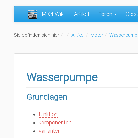
MK4-Wiki
Artikel
Foren
Glos
Home
Sie befinden sich hier
Artikel
Motor
Wasserpump
Wasserpumpe
Grundlagen
funktion
komponenten
varianten