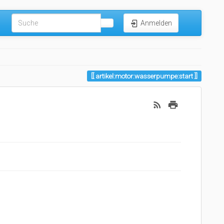
Anmelden
artikel:motor:wasserpumpe:start