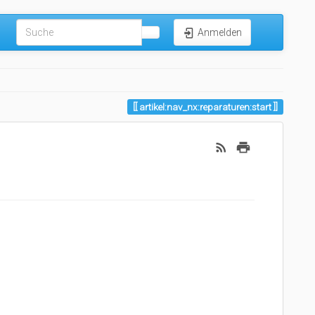
Anmelden
artikel:nav_nx:reparaturen:start