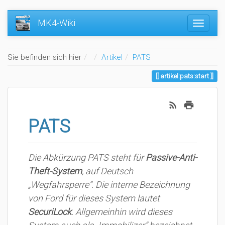
MK4-Wiki
Home
Sie befinden sich hier
Artikel
PATS
artikel:pats:start
PATS
Die Abkürzung PATS steht für
Passive-Anti-
Theft-System
, auf Deutsch
„Wegfahrsperre“. Die interne Bezeichnung
von Ford für dieses System lautet
SecuriLock
. Allgemeinhin wird dieses