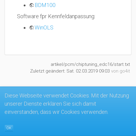
BDM100
Software fpr Kennfeldanpassung:
WinOLS
artikel/pcm/chiptuning_edc16/start.txt
Zuletzt geändert:
Sat. 02.03.2019 09:03
von
go4it
Diese Webseite verwendet Cookies. Mit der Nutzung
MK4-Wiki
unserer Dienste erklären Sie sich damit
einverstanden, dass wir Cookies verwenden.
OK