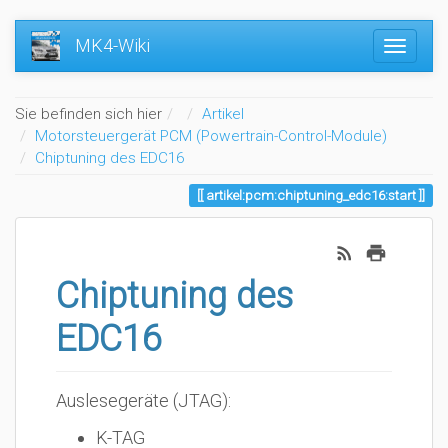
MK4-Wiki
Home
Sie befinden sich hier
Artikel
Motorsteuergerät PCM (Powertrain-Control-Module)
Chiptuning des EDC16
artikel:pcm:chiptuning_edc16:start
Chiptuning des
EDC16
Auslesegeräte (JTAG):
K-TAG