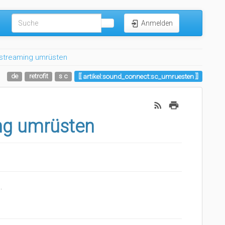
Anmelden
kstreaming umrüsten
de
retrofit
s c
artikel:sound_connect:sc_umruesten
ng umrüsten
.