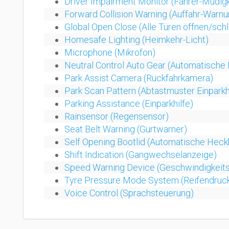
Driver Impairment Monitor (Fahrer-Müdig
Forward Collision Warning (Auffahr-Warnu
Global Open Close (Alle Türen öffnen/sch
Homesafe Lighting (Heimkehr-Licht)
Microphone (Mikrofon)
Neutral Control Auto Gear (Automatische 
Park Assist Camera (Rückfahrkamera)
Park Scan Pattern (Abtastmuster Einparkh
Parking Assistance (Einparkhilfe)
Rainsensor (Regensensor)
Seat Belt Warning (Gurtwarner)
Self Opening Bootlid (Automatische Heck
Shift Indication (Gangwechselanzeige)
Speed Warning Device (Geschwindigkeit
Tyre Pressure Mode System (Reifendruck
Voice Control (Sprachsteuerung)