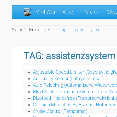
MK4-Wiki
Artikel
Foren
Glos
Home
Sie befinden sich hier
tag
assistenzsystem
TAG: assistenzsystem
Adjustable Speed Limiter (Geschwindigk
Air Quality Sensor (Lüftgütesensor)
Auto Relocking (Automatische Wiederver
Blind Spot Information System (Toter-Win
Bluetooth Handsfree (Freisprecheinrichtu
Collision Mitigation By Braking (Notbrems
Cruise Control (Tempomat)