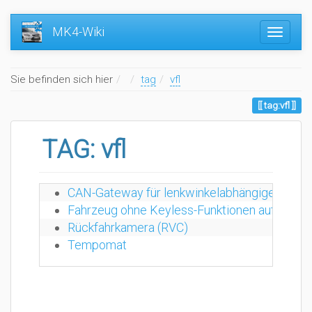
MK4-Wiki
Home
Sie befinden sich hier
tag
vfl
tag:vfl
TAG: vfl
CAN-Gateway für lenkwinkelabhängige Einpark
Fahrzeug ohne Keyless-Funktionen auf "Keyles
Rückfahrkamera (RVC)
Tempomat