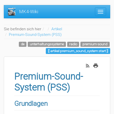
MK4-Wiki
Home
Sie befinden sich hier
Artikel
Premium-Sound-System (PSS)
de
unterhaltungssysteme
radio
premium-sound
artikel:premium_sound_system:start
Premium-Sound-
System (PSS)
Grundlagen