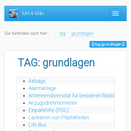
MK4-Wiki
Home
Sie befinden sich hier
tag
grundlagen
tag:grundlagen
TAG: grundlagen
Airbags
Alarmanlage
Antennendiversität für besseren Radioempfa
Anzugsdrehmomente
Einparkhilfe (PDC)
Lackieren von Plastikteilen
LIN-Bus