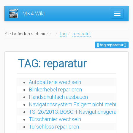
MK4-Wiki
Home
Sie befinden sich hier
tag
reparatur
tag:reparatur
TAG: reparatur
Autobatterie wechseln
Blinkerhebel reparieren
Handschuhfach ausbauen
Navigatonssystem FX geht nicht mehr an, zie
TSI 26/2013: BOSCH-Navigationsgerät (5-Zoll-
Türscharnier wechseln
Türschloss reparieren